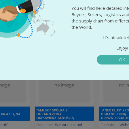
vian
State:
Silesian Voivodeship
State:
Maso
odeship
Voiv
You will find here detailed i
City:
Czeladź
. warszawa
City:
Racią
Buyers, Sellers, Logistics and
the supply chain from differ
More info
the World.
 info
More
It’s absolutel
Enjoy!
OK
"AMIGO" SPÓŁKA Z
"ANEX PLUS" SPÓ
ÓŁKA AKCYJNA
OGRANICZONĄ
OGRANICZONĄ
ODPOWIEDZIALNOŚCIĄ
ODPOWIEDZIALN
tuffs
Direction:
Without alcohol
Direction:
Witho