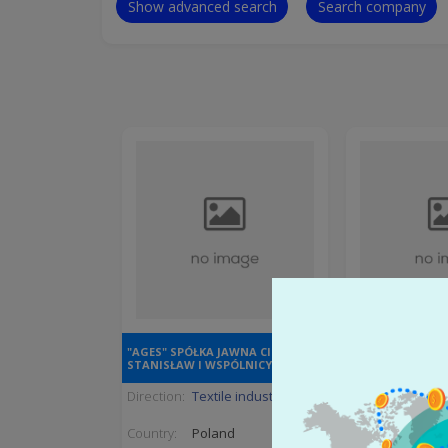
Show advanced search
Search company
"AGRAIMPEX" SP
"AGES" SPÓŁKA JAWNA CIENIUCH
OGRANICZONĄ
STANISŁAW I WSPÓLNICY
ODPOWIEDZIALN
Direction:
Textile industry
Direction:
Lives
Country:
Poland
Country:
Pola