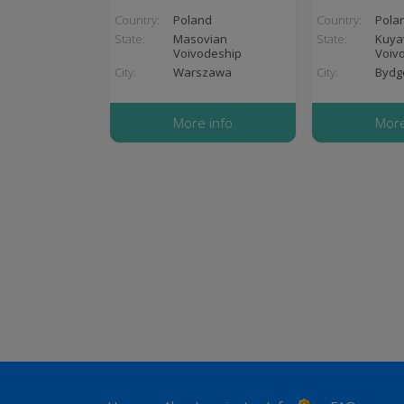
Country:
Poland
Country:
Pola
State:
Masovian
State:
Kuya
Voivodeship
Voiv
City:
Warszawa
City:
Bydg
More info
More
Pagination