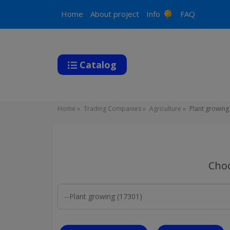
Main
Home
About project
Info
FAQ
navigation
Catalog
Breadcrumb
Home
Trading Companies
Agriculture
Plant growing
Choo