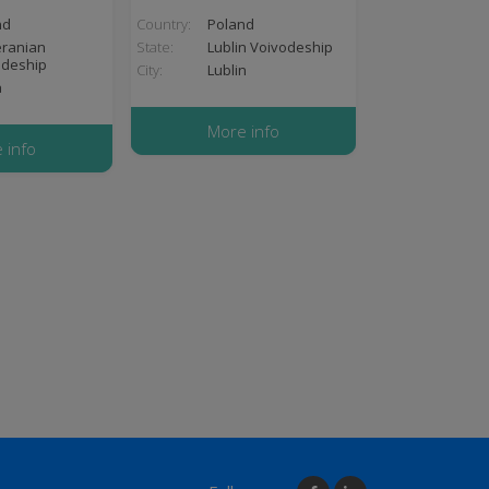
nd
Country:
Poland
ranian
State:
Lublin Voivodeship
odeship
City:
Lublin
a
More info
 info