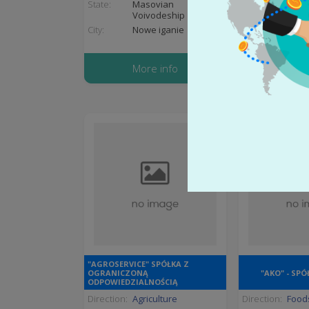
State:
Masovian
State:
Maso
Voivodeship
Voiv
City:
Nowe iganie
City:
M.st
More info
More
"AGROSERVICE" SPÓŁKA Z
OGRANICZONĄ
"AKO" - SP
ODPOWIEDZIALNOŚCIĄ
Direction:
Agriculture
Direction:
Foods