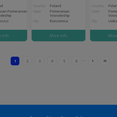
nd
Country:
Poland
Country:
Pola
vian-Pomeranian
State:
Pomeranian
State:
Pome
odeship
Voivodeship
Voiv
oszcz
City:
Rzeczenica
City:
Ustk
 info
More info
More
…
1
2
3
4
5
6
Current
Page
Page
Page
Page
Page
Next
Last
page
page
page