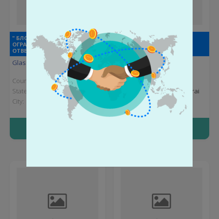
" БЛОК-93 " ОБЩЕСТВО С
" ГРАНИТ " ОБЩЕСТВО С
ОГРАНИЧЕННОЙ
ОГРАНИЧЕННОЙ
ОТВЕТСТВЕННОСТЬЮ
ОТВЕТСТВЕННОСТЬЮ
Glass products
Glass products
Country:
Russia
Country:
Russia
State:
Krasnoyarsk Krai
State:
Krasnoyarsk Krai
City:
Krasnoyarsk
City:
Krasnoyarsk
More info
More info